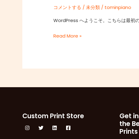
コメントする
/
未分類
/
tominpiano
WordPress へようこそ。こちらは
Read More »
Custom Print Store
Get in
the B
Prints