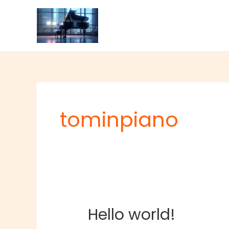
内
容
を
ス
キ
ッ
プ
tominpiano
Hello world!
Hello
world!